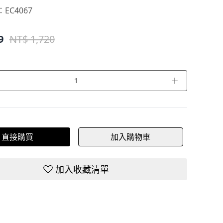
EC4067
9
NT$ 1,720
＋
直接購買
加入購物車
加入收藏清單