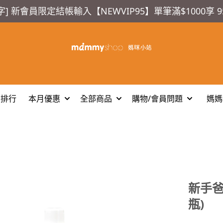
字] 新會員限定結帳輸入【NEWVIP95】單筆滿$1000享 9
銷排行
本月優惠
全部商品
購物/會員問題
媽媽
新手爸
瓶)