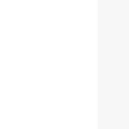
-
棉柔紗布澡巾
哺育系列
-
母感體驗2.5玻璃奶
瓶
-
母感體驗2.5PPSU奶
瓶
-
母感體驗2.5防脹氣
奶嘴
-
母感體驗2.0奶瓶奶
嘴系列
-
超柔軟安撫奶嘴系
列
-
奶瓶配件