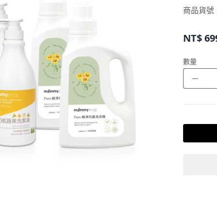
商品貨號：
NT$
69
數量
－