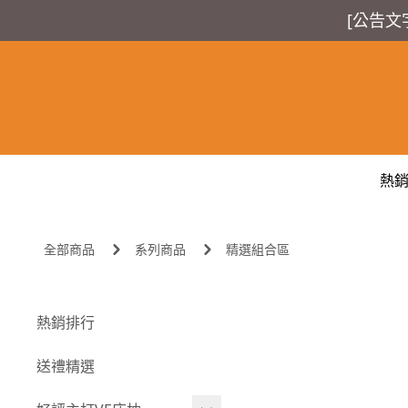
[公告文
熱
全部商品
系列商品
精選組合區
熱銷排行
送禮精選