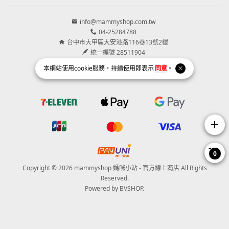
info@mammyshop.com.tw
04-25284788
台中市大甲區大安港路116巷13號2樓
統一編號 28511904
本網站使用
cookie
服務，持續使用即表示
同意
。
Facebook page
Instagram page
Line page
Youtube page
add
0
Copyright © 2026 mammyshop 媽咪小站 - 官方線上商店 All Rights
Reserved.
Powered by
BVSHOP
.