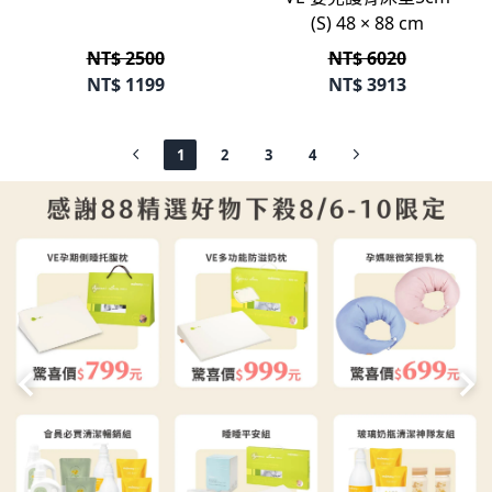
(S) 48 × 88 cm
NT$ 2500
NT$ 6020
NT$
1199
NT$
3913
1
2
3
4